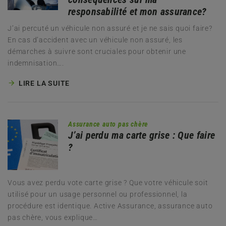
responsabilité et mon assurance?
J’ai percuté un véhicule non assuré et je ne sais quoi faire?
En cas d’accident avec un véhicule non assuré, les
démarches à suivre sont cruciales pour obtenir une
indemnisation….
LIRE LA SUITE
Assurance auto pas chère
J’ai perdu ma carte grise : Que faire
?
Vous avez perdu vote carte grise ? Que votre véhicule soit
utilisé pour un usage personnel ou professionnel, la
procédure est identique. Active Assurance, assurance auto
pas chère, vous explique…