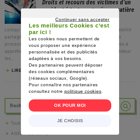
Droits et recours des victimes d’un
accident à torts partagés en matière
d’indemnisation
Continuer sans accepter
Les meilleurs Cookies c’est
CONTINUER SANS ACCEPTER
Lorsqu’un accident survient, impliquant une responsabilité
par ici !
partagée à 50/50 entre les conducteurs, les différents
Les cookies nous permettent de
processus de remboursement s’avèrent plus complexes à
vous proposer une expérience
appréhender. Il est impératif de comprendre en profondeur
personnalisée et des publicités
les…
adaptées à vos besoins.
Des partenaires peuvent déposer
LIRE LA SUITE
des cookies complémentaires
(réseaux sociaux, Google).
Pour connaître nos partenaires
consultez notre
politique cookies
.
OK POUR MOI
JE CHOISIS
Tout le lexique
AGENT GENERAL