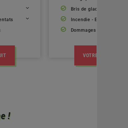
Bris de glace
entats
Incendie - Explosion - At
s
Dommages tous accident
UIT
VOTRE DEVIS GRAT
e !