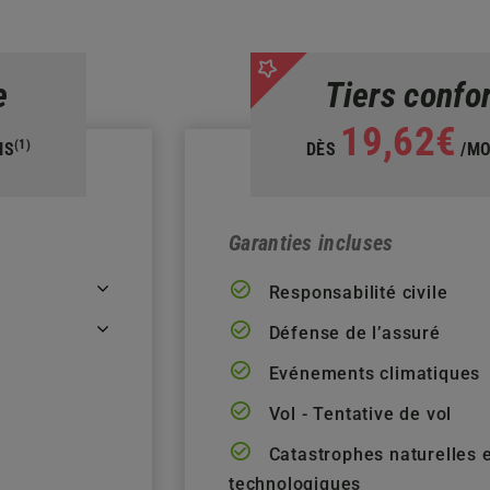
e
Tiers confo
19,62€
(1)
IS
DÈS
/MO
Garanties incluses
Responsabilité civile
Défense de l’assuré
Evénements climatiques
Vol - Tentative de vol
t
Catastrophes naturelles 
technologiques