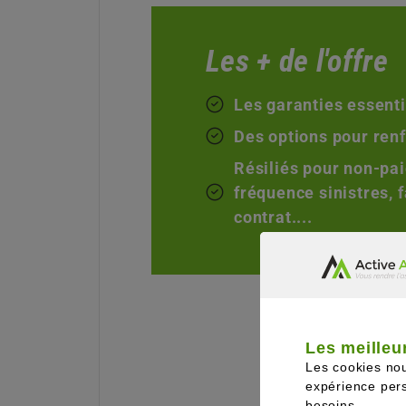
Les + de l'offre
Les garanties essenti
Des options pour renf
Résiliés pour non-pai
fréquence sinistres, f
contrat....
Les meilleur
Les cookies no
Pourq
expérience pers
besoins.