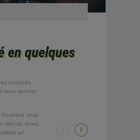
ié en quelques
z sinistrés,
ié nous permet
 Pourtant, vous
 délicat. Alors,
ssibles en