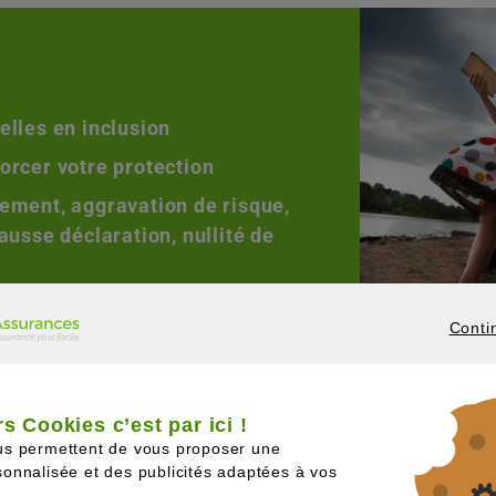
elles en inclusion
orcer votre protection
ement, aggravation de risque,
ausse déclaration, nullité de
Conti
CONTINUER
s Cookies c’est par ici !
Assurance auto
us permettent de vous proposer une
uoi choisir Active Assu
onnalisée et des publicités adaptées à vos