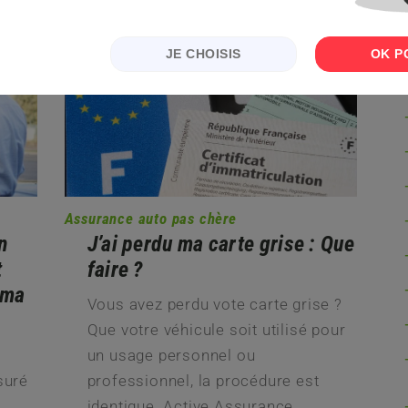
LIRE LA SUITE
JE CHOISIS
OK P
Assurance auto pas chère
n
J’ai perdu ma carte grise : Que
t
faire ?
 ma
Vous avez perdu vote carte grise ?
Que votre véhicule soit utilisé pour
un usage personnel ou
suré
professionnel, la procédure est
identique. Active Assurance,