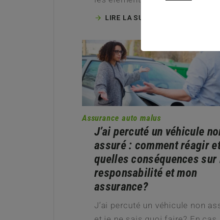
LIRE LA SUITE
Assurance auto malus
J’ai percuté un véhicule no
assuré : comment réagir e
quelles conséquences sur
responsabilité et mon
assurance?
J’ai percuté un véhicule non as
et je ne sais quoi faire? En cas