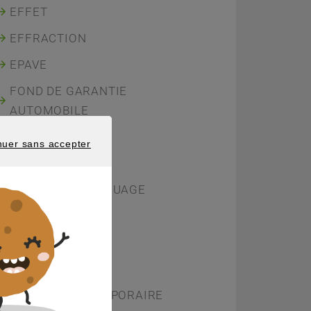
EFFET
EFFRACTION
EPAVE
FOND DE GARANTIE
AUTOMOBILE
FRANCHISE
nuer sans accepter
 SANS ACCEPTER
GRATUIT
GRAVAGE - MARQUAGE
IARD
IDA
INCAPACITE
INCAPACITE TEMPORAIRE