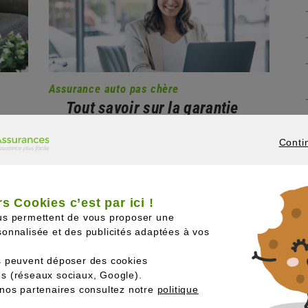
Assurance auto pas chère
Tout savoir sur la garantie
protection juridique de
Conti
ter ?
l’assurance automobile
CONTINUER
anger
La protection juridique dans le
rs
cadre de l’assurance auto constitue
s Cookies c’est par ici !
n.
un élément essentiel pour garantir
us permettent de vous proposer une
une défense adéquate en cas de
onnalisée et des publicités adaptées à vos
er
litige. Cette garantie offre une
s peuvent déposer des cookies
assistance juridique
s (réseaux sociaux, Google).
on
professionnelle pour…
nos partenaires consultez notre
politique