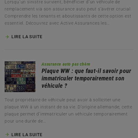
Lorsqu’un sinistre survient, bénéficier d’un véhicule de
remplacement via son assurance auto peut s’avérer crucial.
Comprendre les tenants et aboutissants de cette option est
essentiel. Découvrez avec Active Assurances les…
LIRE LA SUITE
Assurance auto pas chère
Plaque WW : que faut-il savoir pour
immatriculer temporairement son
véhicule ?
Tout propriétaire de véhicule peut avoir à solliciter une
plaque WW à un instant de sa vie. D’origine allemande, cette
plaque permet d’immatriculer un véhicule temporairement
pour une durée de…
LIRE LA SUITE