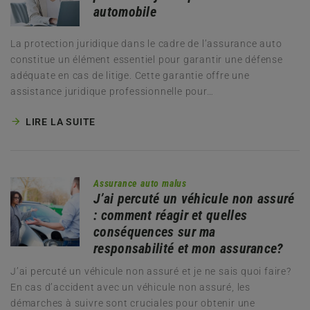
automobile
La protection juridique dans le cadre de l’assurance auto
constitue un élément essentiel pour garantir une défense
adéquate en cas de litige. Cette garantie offre une
assistance juridique professionnelle pour…
LIRE LA SUITE
Assurance auto malus
J’ai percuté un véhicule non assuré
: comment réagir et quelles
conséquences sur ma
responsabilité et mon assurance?
J’ai percuté un véhicule non assuré et je ne sais quoi faire?
En cas d’accident avec un véhicule non assuré, les
démarches à suivre sont cruciales pour obtenir une