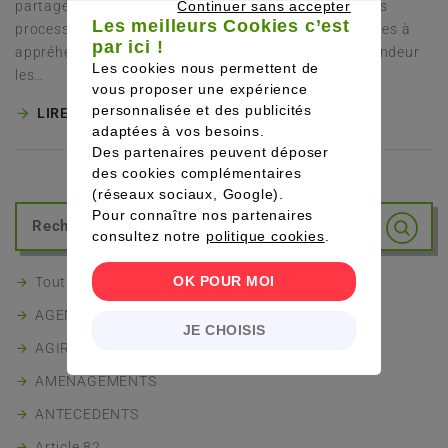
partagée à 50/50 entre les conducteurs, les différents
Continuer sans accepter
Les meilleurs Cookies c’est
processus de remboursement s’avèrent plus complexes à
CONTINUER SANS ACCEPTER
par ici !
appréhender. Il est impératif de comprendre en profondeur
Les cookies nous permettent de
les…
vous proposer une expérience
personnalisée et des publicités
LIRE LA SUITE
adaptées à vos besoins.
Des partenaires peuvent déposer
des cookies complémentaires
(réseaux sociaux, Google).
Pour connaître nos partenaires
consultez notre
politique cookies
.
OK POUR MOI
Tout le lexique
AGENT GENERAL
JE CHOISIS
AGIRA
AMENAGEMENTS
ANTECEDENTS
Article 82