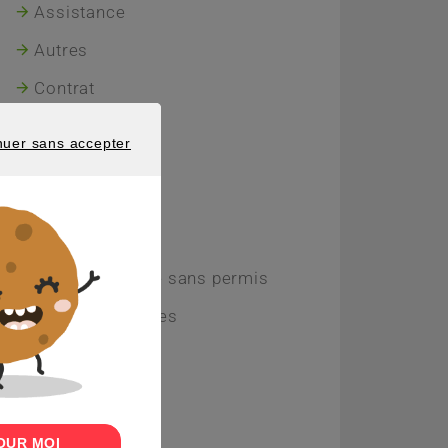
Assistance
Autres
Contrat
Garanties
nuer sans accepter
 SANS ACCEPTER
Indemnisation
Sinistres
Souscription
Assurance voiture sans permis
Les plus consultées
OUR MOI