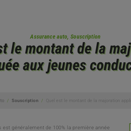
Assurance auto
,
Souscription
st le montant de la maj
uée aux jeunes condu
/
/
Quel est le montant de la majoration app
to
Souscription
is est généralement de 100% la première année