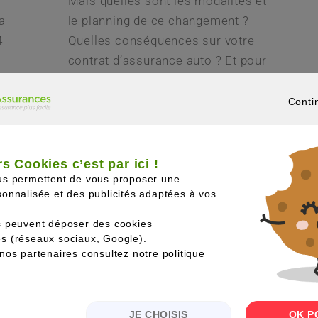
Mais quelles sont les modalités et
a
le planning de ce changement ?
4
Quelles conséquences sur votre
contrat d’assurance auto ? Et pour
les véhicules…
rance
Conti
LIRE LA SUITE
CONTINUER
s Cookies c’est par ici !
us permettent de vous proposer une
onnalisée et des publicités adaptées à vos
s peuvent déposer des cookies
s (réseaux sociaux, Google).
nos partenaires consultez notre
politique
JE CHOISIS
OK P