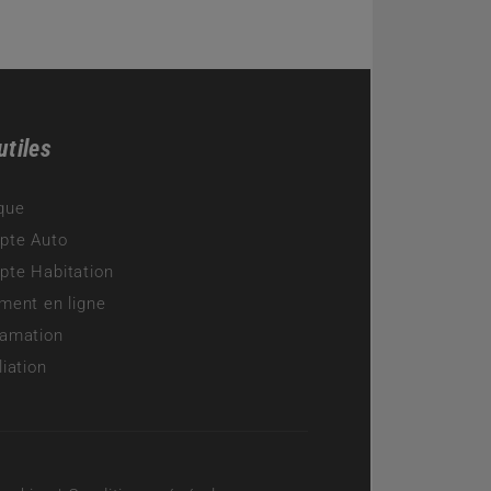
utiles
que
pte Auto
te Habitation
ment en ligne
amation
liation