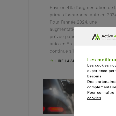
Environ 4% d’augmentation de l
prime d’assurance auto en 202
Pour l’année 2024, une
augmentation significative est
prévue pour les primes d’assu
auto en France. Cette hausse
continue s’inscrit dans…
Les meilleur
LIRE LA SUITE
Les cookies no
expérience pers
besoins.
Des partenaire
complémentaire
Pour connaître 
cookies
.