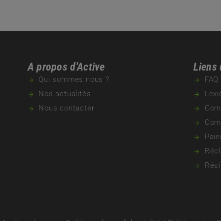
A propos d'Active
Liens 
Qui sommes nous ?
FAQ
Nos actualités
Lexi
Nous contacter
Com
Comp
Paie
Récl
Rési