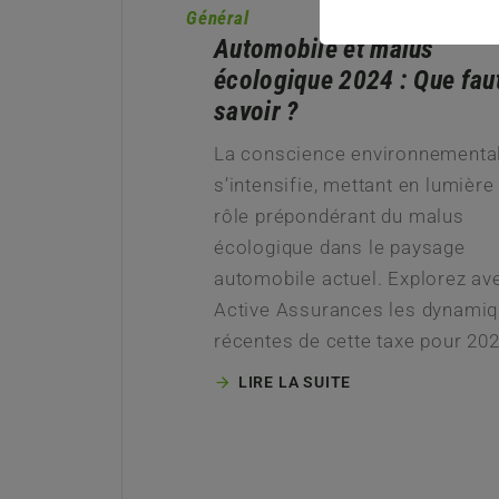
Général
Automobile et malus
écologique 2024 : Que faut
savoir ?
La conscience environnementa
s’intensifie, mettant en lumière 
rôle prépondérant du malus
écologique dans le paysage
automobile actuel. Explorez av
Active Assurances les dynami
récentes de cette taxe pour 20
LIRE LA SUITE