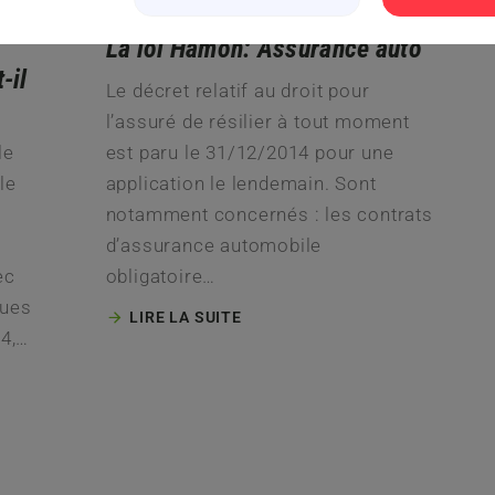
Général
La loi Hamon: Assurance auto
-il
Le décret relatif au droit pour
l’assuré de résilier à tout moment
le
est paru le 31/12/2014 pour une
le
application le lendemain. Sont
notamment concernés : les contrats
d’assurance automobile
ec
obligatoire…
ques
LIRE LA SUITE
24,…