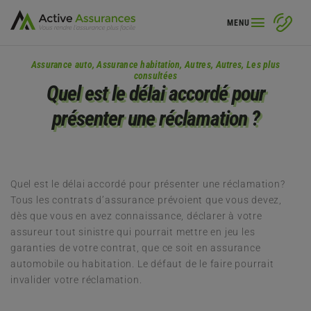
MENU
Assurance auto
,
Assurance habitation
,
Autres
,
Autres
,
Les plus
consultées
Quel est le délai accordé pour
présenter une réclamation ?
Quel est le délai accordé pour présenter une réclamation?
Tous les contrats d’assurance prévoient que vous devez,
dès que vous en avez connaissance, déclarer à votre
assureur tout sinistre qui pourrait mettre en jeu les
garanties de votre contrat, que ce soit en assurance
automobile ou habitation. Le défaut de le faire pourrait
invalider votre réclamation.