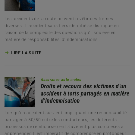
Les accidents de la route peuvent revêtir des formes
diverses. L’accident sans tiers identifié se distingue en
raison de la complexité des questions qu’il soulève en
matière de responsabilités, d’indemnisations…
LIRE LA SUITE
Assurance auto malus
Droits et recours des victimes d’un
accident à torts partagés en matière
d’indemnisation
Lorsqu’un accident survient, impliquant une responsabilité
partagée à 50/50 entre les conducteurs, les différents
processus de remboursement s’avèrent plus complexes à
appréhender. Il est impératif de comprendre en profondeur