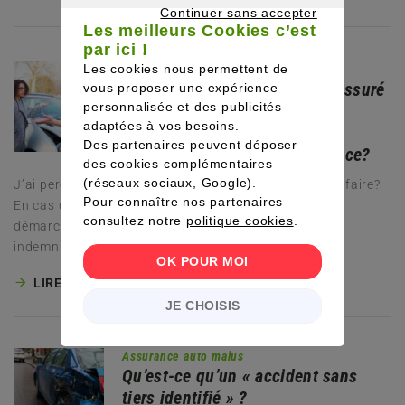
Continuer sans accepter
Les meilleurs Cookies c’est
CONTINUER SANS ACCEPTER
par ici !
Les cookies nous permettent de
Assurance auto malus
J’ai percuté un véhicule non assuré
vous proposer une expérience
personnalisée et des publicités
: comment réagir et quelles
adaptées à vos besoins.
conséquences sur ma
Des partenaires peuvent déposer
responsabilité et mon assurance?
des cookies complémentaires
(réseaux sociaux, Google).
J’ai percuté un véhicule non assuré et je ne sais quoi faire?
Pour connaître nos partenaires
En cas d’accident avec un véhicule non assuré, les
consultez notre
politique cookies
.
démarches à suivre sont cruciales pour obtenir une
indemnisation….
OK POUR MOI
LIRE LA SUITE
JE CHOISIS
Assurance auto malus
Qu’est-ce qu’un « accident sans
tiers identifié » ?